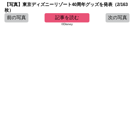
【写真】東京ディズニーリゾート40周年グッズを発表（2/163
枚）
前の写真
記事を読む
次の写真
©Disney