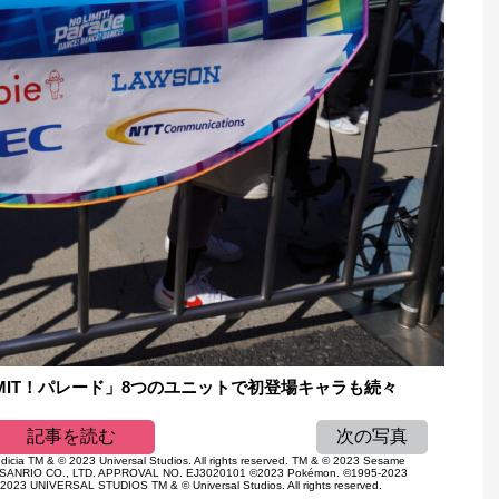
IMIT！パレード」8つのユニットで初登場キャラも続々
記事を読む
次の写真
ndicia TM & © 2023 Universal Studios. All rights reserved. TM & © 2023 Sesame
3 SANRIO CO., LTD. APPROVAL NO. EJ3020101 ©2023 Pokémon. ©1995-2023
2023 UNIVERSAL STUDIOS TM & © Universal Studios. All rights reserved.