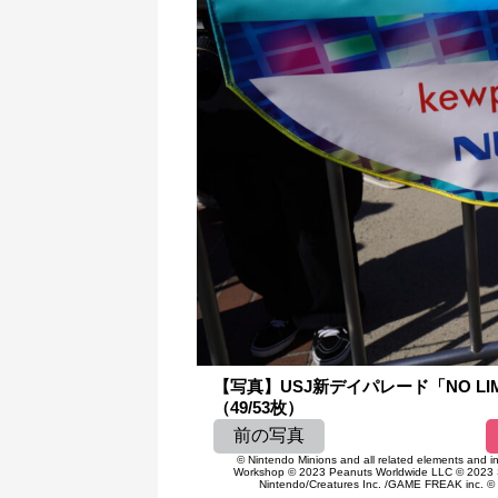
【写真】USJ新デイパレード「NO L
（49/53枚）
前の写真
© Nintendo Minions and all related elements and i
Workshop © 2023 Peanuts Worldwide LLC © 202
Nintendo/Creatures Inc. /GAME FREAK inc. © 