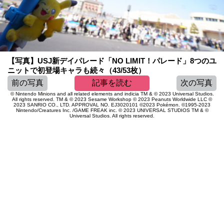
【写真】USJ新デイパレード「NO LIMIT！パレード」8つのユ
ニットで初登場キャラも続々（43/53枚）
前の写真
記事を読む
次の写真
© Nintendo Minions and all related elements and indicia TM & © 2023 Universal Studios.
All rights reserved. TM & © 2023 Sesame Workshop © 2023 Peanuts Worldwide LLC ©
2023 SANRIO CO., LTD. APPROVAL NO. EJ3020101 ©2023 Pokémon. ©1995-2023
Nintendo/Creatures Inc. /GAME FREAK inc. © 2023 UNIVERSAL STUDIOS TM & ©
Universal Studios. All rights reserved.