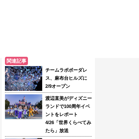
関連記事
チームラボボーダレ
ス、麻布台ヒルズに
2/9オープン
渡辺直美がディズニー
ランドで100周年イベ
ントをレポート
4/26「世界くらべてみ
たら」放送