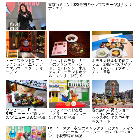
東京コミコン2023最初のセレブステージはナタリ
ア・テナ
トーマスランド新アト
ザッハトルテを「ミニ
ホテル近鉄USJで春ブッ
ラクション「ニアとア
ーのファンダーラン
フェ 3種のパスタやオ
ニマルコースター」オ
ド」にアレンジ 東京
ムライスがライブキッ
ープン
ディズニーランドホテ
チンに登場
ル「カンナ」限定メニ
ュー
ワンピース「FILM
ミッフィーのお友達
春の訪れを祝うショー
RED」テーマの“夏フェ
「メラニー」ハウステ
「メイポールダンス」
ス”メニュー USJに登場
ンボスに初登場
ハウステンボスで今年
もスタート
USJイースター衣装のキャラクターとグリーティン
グ「ユニバーサル・イースター・セレブレーショ
ン」を花奈澪が満喫