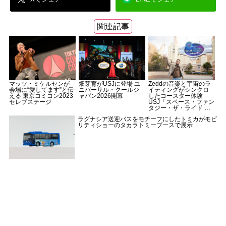
関連記事
マッツ・ミケルセンが
畑芽育がUSJに登場 ユ
Zeddの音楽と宇宙のラ
会場に“愛してます”と伝
ニバーサル・クールジ
イティングがシンクロ
える 東京コミコン2023
ャパン2026開幕
したコースター体験
セレブステージ
USJ「スペース・ファン
タジー・ザ・ライド ～
CLUB ZEDD REMIX
ラグナシア送迎バスをモチーフにしたトミカがモビ
～」
リティショーのタカラトミーブースで展示