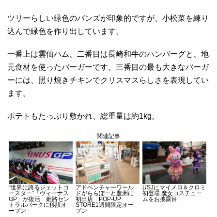
ツリーらしい緑色のバンズが印象的ですが、小松菜を練り
込んで緑色を作り出しています。
一番上は雲仙ハム、二番目は長崎和牛のハンバーグと、地
元食材を使ったバーガーです。三番目の最も大きなバーガ
ーには、照り焼きチキンでクリスマスらしさを表現してい
ます。
ポテトもたっぷり敷かれ、総重量は約1kg。
関連記事
“世界に誇るジェットコ
アドベンチャーワール
USJにマイメロ＆クロミ
ースター”「ヴィーナス
ドがららぽーと豊洲に
初登場 魔女コスチュー
GP」が復活 姫路セン
初出店 POP-UP
ムをお披露目
トラルパークに移設オ
STORE1週間限定オー
ープン
プン