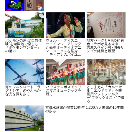
ポケモンの原点“自然体
ウォルト・ディズニ
地方パークとVTuber 異
験”を遊園地で楽しむ
ー・イマジニアリング
色コラボが見る未来
「ポケモンワンダー」
が新型オーディオアニ
志摩スペイン村×周央サ
の魅力
マトロニクスを紹介
ンゴの経緯と展望
「ティアナのバイユ
ー・アドベンチャー」
予告動画
海のシルクロード「ラ
ハウステンボスでクリ
としまえん「カルーセ
グナシア」のやわらか
スマスミュージックを
ル・エルドラド」を映
な光を撮り歩く
聴く
画用ソフトフィルタ
ー”ブラックミスト”で撮
る
京都水族館が開業10周年 1,200万人来館の10年間
の歩み