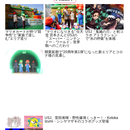
マリオカートが持つ“競
“マリオになりきる” 任天
USJ「鬼滅の刃」と初コ
争性”と“家族で楽し
堂 宮本さんとUSJの
ラボ アトラクション
む”エリア造り
「スーパー・ニンテン
で“水の呼吸”を体感
ドー・ワールド」世界
観へのこだわり
開業延期で“20周年第1弾”になった新エリアとコロ
ナ後の見通し
USJ、菅田将暉・野性爆弾くっきー！・Kotoka
Izumi・シシヤマザキのコラボグッズ登場