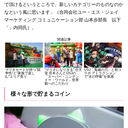
で頂けるというところで、新しいカテゴリーのものなのか
なという風に思います」（合同会社ユー・エス・ジェイ
マーケティング コミュニケーション部 山本歩部長 以下
「」内同氏）。
関連記事
マリオカートが持つ“競
“マリオになりきる” 任天
USJ「鬼滅の刃」と初コ
争性”と“家族で楽し
堂 宮本さんとUSJの
ラボ アトラクション
む”エリア造り
「スーパー・ニンテン
で“水の呼吸”を体感
ドー・ワールド」世界
観へのこだわり
様々な形で貯まるコイン