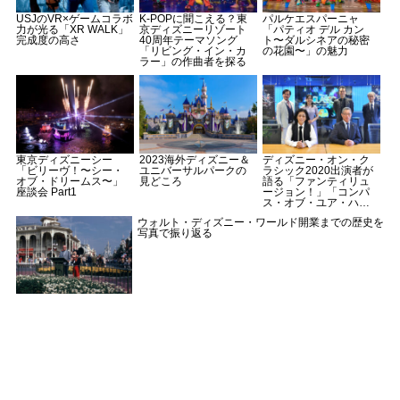
USJのVR×ゲームコラボ
K-POPに聞こえる？東
パルケエスパーニャ
力が光る「XR WALK」
京ディズニーリゾート
「パティオ デル カン
完成度の高さ
40周年テーマソング
ト〜ダルシネアの秘密
「リビング・イン・カ
の花園〜」の魅力
ラー」の作曲者を探る
東京ディズニーシー
2023海外ディズニー＆
ディズニー・オン・ク
「ビリーヴ！〜シー・
ユニバーサルパークの
ラシック2020出演者が
オブ・ドリームス〜」
見どころ
語る「ファンティリュ
座談会 Part1
ージョン！」「コンパ
ス・オブ・ユア・ハー
ト」への想い
ウォルト・ディズニー・ワールド開業までの歴史を
写真で振り返る