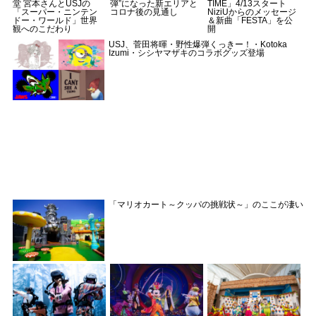
堂 宮本さんとUSJの
弾”になった新エリアと
TIME」4/13スタート
「スーパー・ニンテン
コロナ後の見通し
NiziUからのメッセージ
ドー・ワールド」世界
＆新曲「FESTA」を公
観へのこだわり
開
USJ、菅田将暉・野性爆弾くっきー！・Kotoka
Izumi・シシヤマザキのコラボグッズ登場
「マリオカート～クッパの挑戦状～」のここが凄い