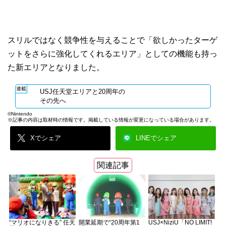
スリルではなく競争性を与えることで「欲しかったターゲ
ットをさらに強化してくれるエリア」としての機能も持っ
た新エリアとなりました。
連載
USJ任天堂エリアと20周年の
その先へ
©︎Nintendo
※記事の内容は取材時の情報です。掲載している情報が変更になっている場合があります。
Xでシェア
LINEでシェア
関連記事
“マリオになりきる” 任天
開業延期で“20周年第1
USJ×NiziU「NO LIMIT!