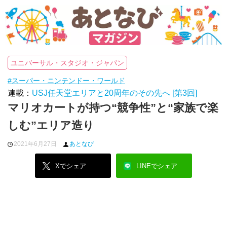
ユニバーサル・スタジオ・ジャパン
#スーパー・ニンテンドー・ワールド
連載：
USJ任天堂エリアと20周年のその先へ [第3回]
マリオカートが持つ“競争性”と“家族で楽
しむ”エリア造り
2021年6月27日
あとなび
Xでシェア
LINEでシェア