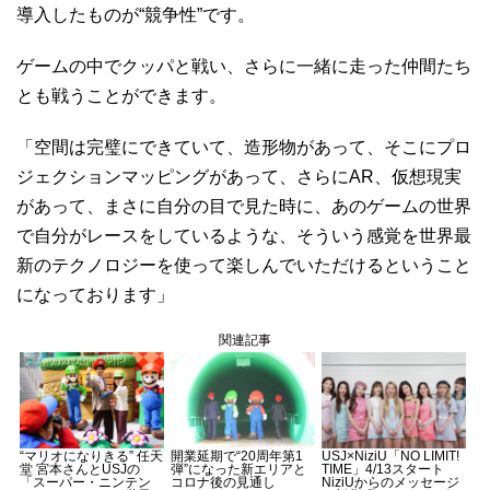
導入したものが“競争性”です。
ゲームの中でクッパと戦い、さらに一緒に走った仲間たち
とも戦うことができます。
「空間は完璧にできていて、造形物があって、そこにプロ
ジェクションマッピングがあって、さらにAR、仮想現実
があって、まさに自分の目で見た時に、あのゲームの世界
で自分がレースをしているような、そういう感覚を世界最
新のテクノロジーを使って楽しんでいただけるということ
になっております」
関連記事
“マリオになりきる” 任天
開業延期で“20周年第1
USJ×NiziU「NO LIMIT!
堂 宮本さんとUSJの
弾”になった新エリアと
TIME」4/13スタート
「スーパー・ニンテン
コロナ後の見通し
NiziUからのメッセージ