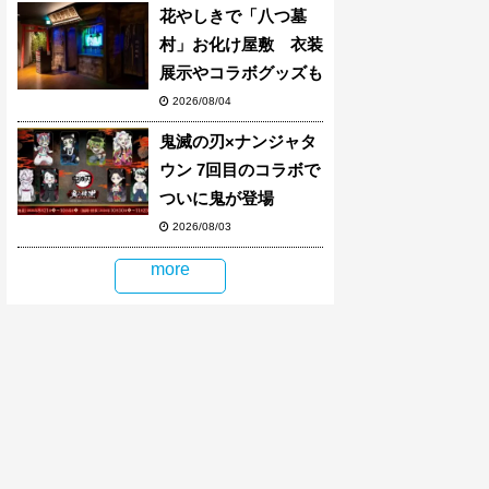
花やしきで「八つ墓
村」お化け屋敷 衣装
展示やコラボグッズも
2026/08/04
鬼滅の刃×ナンジャタ
ウン 7回目のコラボで
ついに鬼が登場
2026/08/03
more