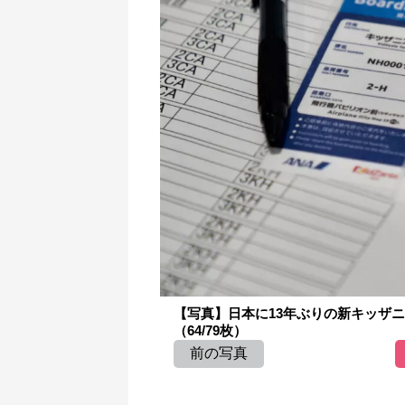
【写真】日本に13年ぶりの新キッザ
（64/79枚）
前の写真