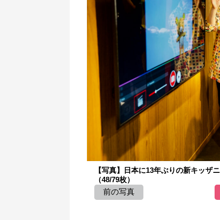
【写真】日本に13年ぶりの新キッザ
（48/79枚）
前の写真