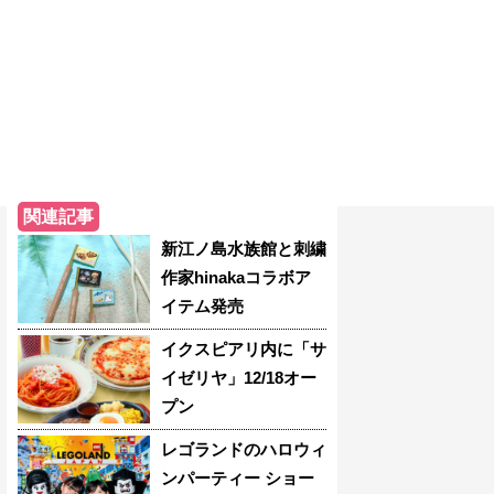
関連記事
新江ノ島水族館と刺繍
作家hinakaコラボア
イテム発売
イクスピアリ内に「サ
イゼリヤ」12/18オー
プン
レゴランドのハロウィ
ンパーティー ショー