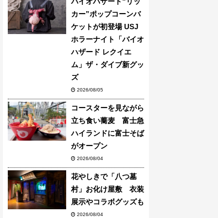
バイオハザード“リッ
カー”ポップコーンバ
ケットが初登場 USJ
ホラーナイト「バイオ
ハザード レクイエ
ム」ザ・ダイブ新グッ
ズ
2026/08/05
コースターを見ながら
立ち食い蕎麦 富士急
ハイランドに富士そば
がオープン
2026/08/04
花やしきで「八つ墓
村」お化け屋敷 衣装
展示やコラボグッズも
2026/08/04