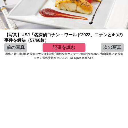
【写真】USJ「名探偵コナン・ワールド2022」コナンと4つの
事件を解決（57/66枚）
前の写真
記事を読む
次の写真
原作／青山剛昌｢名探偵コナン｣(小学館｢週刊少年サンデー｣連載中) ©2022 青山剛昌／名探偵
コナン製作委員会 ©SCRAP All rights reserved.