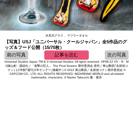
水見式グラス 、マフラータオル
【写真】USJ「ユニバーサル・クールジャパン」全5作品のグ
ッズ＆フード公開（15/70枚）
前の写真
記事を読む
次の写真
Universal Studios Japan TM & © Universal Studios. All rights reserved. ©P98-22 ©V・N・M
©諫山創・講談社／「進撃の巨人」 The Final Season 製作委員会 原作／青山剛昌｢名探偵コ
ナン｣ (小学館｢週刊少年サンデー｣連載中 ) © 2022 青山剛昌／名探偵コナン製作委員会 ©
CAPCOM CO., LTD. ALL RIGHTS RESERVED. WIZARDING WORLD and all related
trademarks, characters, © Naoko Takeuchi 書・紫舟