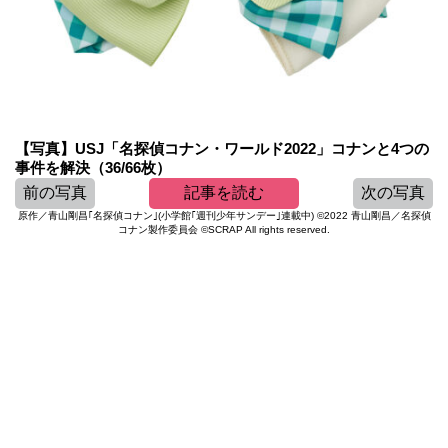
【写真】USJ「名探偵コナン・ワールド2022」コナンと4つの
事件を解決（36/66枚）
前の写真
記事を読む
次の写真
原作／青山剛昌｢名探偵コナン｣(小学館｢週刊少年サンデー｣連載中) ©2022 青山剛昌／名探偵
コナン製作委員会 ©SCRAP All rights reserved.