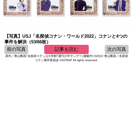
【写真】USJ「名探偵コナン・ワールド2022」コナンと4つの
事件を解決（53/66枚）
前の写真
記事を読む
次の写真
原作／青山剛昌｢名探偵コナン｣(小学館｢週刊少年サンデー｣連載中) ©2022 青山剛昌／名探偵
コナン製作委員会 ©SCRAP All rights reserved.