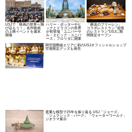
USJで「映画の世界へ飛
ハリー・ポッターやヒ
「葬送のフリーレン」
び込もう！」名作映画
ックとドラゴンの世界
コラボレストラン “追憶
の上映イベントを週末
が初登場「ユニバーサ
のレストラン”USJに期
開催
ル・エピック・ユニバ
間限定オープン
ース」フロリダに開業
関空国際線エリアに初のUSJオフィシャルショップ
空港限定グッズも発売
貴重な模型で25年を振り返る USJ「ジョーズ」
「ジュラシック・パーク」「ウォーターワールド」
ジオラマ展示