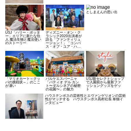
としまえんの思い出
USJ「ハリー・ポッタ
ディズニー・オン・ク
ー」エリアに新たな住
ラシック2020出演者が
人 魔法生物と魔法使い
語る「ファンティリュ
のストーリー
ージョン！」「コンパ
ス・オブ・ユア・ハー
ト」への想い
「マリオカート～クッ
パルケエスパーニャ
USJ新セレクトショップ
パの挑戦状～」のここ
「パティオ デル カン
で入園前から最新ファ
が凄い
ト〜ダルシネアの秘密
ッショングッズをゲッ
の花園〜」の魅力
ト
ハウステンボスの芸術性とエヴァンゲリオンの芸術
性がマッチする ハウステンボス髙村社長 単独イ
ンタビュー