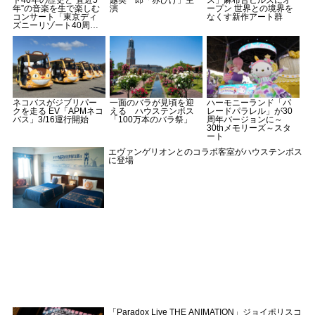
ト40年の歴史と“直近5
越英一郎「赤ひげ」主
ス」麻布台ヒルズにオ
年”の音楽を生で楽しむ
演
ープン 世界との境界を
コンサート「東京ディ
なくす新作アート群
ズニーリゾート40周
年“ドリームゴーラウン
ド”イン・コンサート」
ネコバスがジブリパー
一面のバラが見頃を迎
ハーモニーランド「パ
クを走る EV「APMネコ
える ハウステンボス
レードパラレル」が30
バス」3/16運行開始
「100万本のバラ祭」
周年バージョンに～
30thメモリーズ～スタ
ート
エヴァンゲリオンとのコラボ客室がハウステンボス
に登場
「Paradox Live THE ANIMATION」ジョイポリスコ