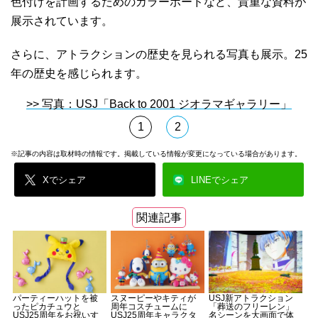
色付けを計画するためのカラーボードなど、貴重な資料が
展示されています。
さらに、アトラクションの歴史を見られる写真も展示。25
年の歴史を感じられます。
>> 写真：USJ「Back to 2001 ジオラマギャラリー」
1
2
※記事の内容は取材時の情報です。掲載している情報が変更になっている場合があります。
Xでシェア
LINEでシェア
関連記事
パーティーハットを被
スヌーピーやキティが
USJ新アトラクション
ったピカチュウと
周年コスチュームに
「葬送のフリーレン」
USJ25周年をお祝いす
USJ25周年キャラクタ
名シーンを大画面で体