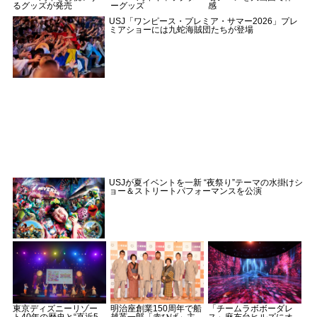
るグッズが発売
ーグッズ
感
USJ「ワンピース・プレミア・サマー2026」プレ
ミアショーには九蛇海賊団たちが登場
USJが夏イベントを一新 “夜祭り”テーマの水掛けシ
ョー＆ストリートパフォーマンスを公演
東京ディズニーリゾー
明治座創業150周年で船
「チームラボボーダレ