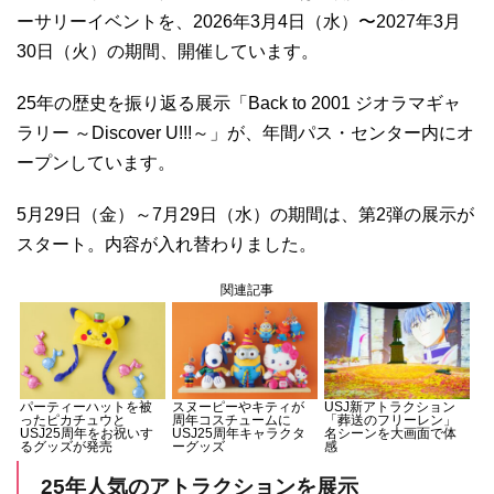
ーサリーイベントを、2026年3月4日（水）〜2027年3月
30日（火）の期間、開催しています。
25年の歴史を振り返る展示「Back to 2001 ジオラマギャ
ラリー ～Discover U!!!～」が、年間パス・センター内にオ
ープンしています。
5月29日（金）～7月29日（水）の期間は、第2弾の展示が
スタート。内容が入れ替わりました。
関連記事
パーティーハットを被
スヌーピーやキティが
USJ新アトラクション
ったピカチュウと
周年コスチュームに
「葬送のフリーレン」
USJ25周年をお祝いす
USJ25周年キャラクタ
名シーンを大画面で体
るグッズが発売
ーグッズ
感
25年人気のアトラクションを展示