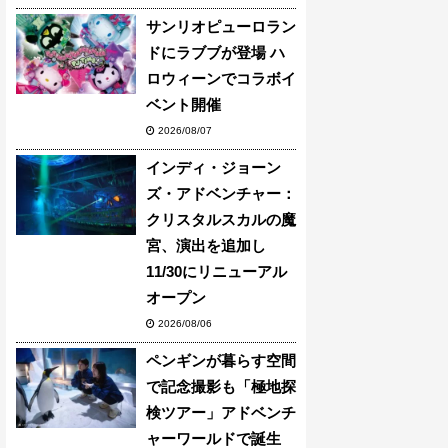
サンリオピューロラン
ドにラブブが登場 ハ
ロウィーンでコラボイ
ベント開催
2026/08/07
インディ・ジョーン
ズ・アドベンチャー：
クリスタルスカルの魔
宮、演出を追加し
11/30にリニューアル
オープン
2026/08/06
ペンギンが暮らす空間
で記念撮影も「極地探
検ツアー」アドベンチ
ャーワールドで誕生