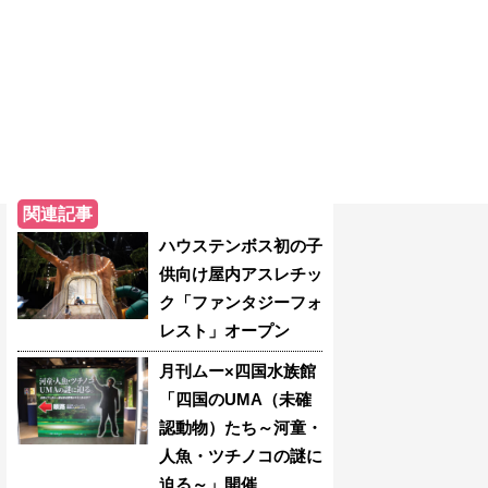
関連記事
ハウステンボス初の子
供向け屋内アスレチッ
ク「ファンタジーフォ
レスト」オープン
月刊ムー×四国水族館
「四国のUMA（未確
認動物）たち～河童・
人魚・ツチノコの謎に
迫る～」開催