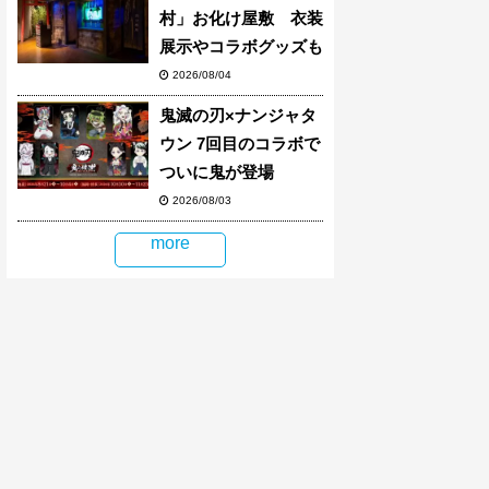
村」お化け屋敷 衣装
展示やコラボグッズも
2026/08/04
鬼滅の刃×ナンジャタ
ウン 7回目のコラボで
ついに鬼が登場
2026/08/03
more