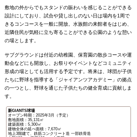
敷地の外からでもスタンドの賑わいを感じることができる
設計にしており、試合や貸し出しのない日は場内を1周で
きるコンコースを一般に開放。水族館の来館者をはじめ、
近隣住民が気軽に立ち寄ることができる公園のような憩い
の場とします。
サブグラウンドは付近の幼稚園、保育園の散歩コースや運
動会などにも開放し、お祭りやイベントなどコミュニティ
形成の場としても活用する予定です。将来は、球団が子供
たちに野球を指導する「ジャイアンツアカデミー」の拠点
の一つとし、野球を通じた子供たちの健全育成に貢献しま
す。
新GIANTS球場
オープン時期：2025年3月（予定）
敷地面積：35,131㎡
建築面積：5,300㎡
建物全体の延べ面積：7,670㎡
地上3階建て、鉄筋コンクリート造 一部鉄骨造