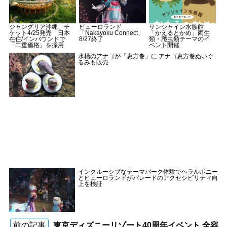
ジャングリア沖縄、チ
ピューロランド
サンシャイン水族館
ケット4/25発売 日本
「Nakayoku Connect」
「かえるとかめ」両生
在住/インバウンドで
8/27終了
類・爬虫類テーマのイ
「二重価格」を採用
ベント開催
水槽のアナゴが「恵方巻」に アナゴ恵方巻ぬいぐ
るみも販売
インクルーシブなテーマパーク体験でヘラルボニー
とピューロランドがパレードのアクセシビリティ向
上を検証
前の記事
東京ディズニーリゾート40周年イベント 全容