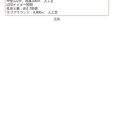
中堅122ｍ、両翼100ｍ、人工芝
LEDナイター照明
収容人数：約2,700席
サブグラウンド：4,800㎡、人工芝
広告