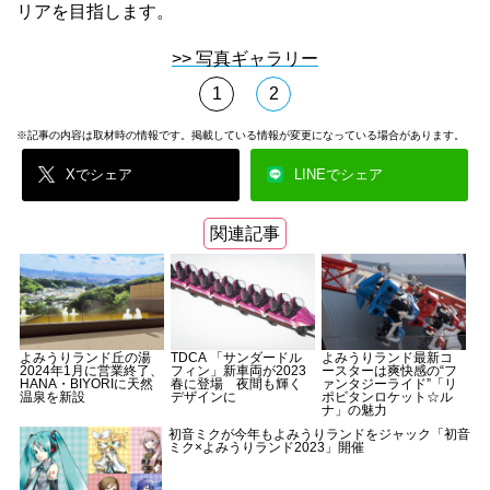
リアを目指します。
>> 写真ギャラリー
1
2
※記事の内容は取材時の情報です。掲載している情報が変更になっている場合があります。
Xでシェア
LINEでシェア
関連記事
よみうりランド丘の湯
TDCA 「サンダードル
よみうりランド最新コ
2024年1月に営業終了、
フィン」新車両が2023
ースターは爽快感の“フ
HANA・BIYORIに天然
春に登場 夜間も輝く
ァンタジーライド”「リ
温泉を新設
デザインに
ポビタンロケット☆ル
ナ」の魅力
初音ミクが今年もよみうりランドをジャック「初音
ミク×よみうりランド2023」開催