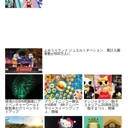
よみうりランド ジュエルミネーション、累計入園
者数が500万人に
環境の日6/5閉園後にア
グランドニッコー舞浜
ナンジャタウン、餃子
ドベンチャーワールド
が4周年「4thアニバー
スタジアム20周年記念
観覧車がグリーンライ
サリースイーツブッフ
「餃子まつり」開催
トアップ
ェ」開催