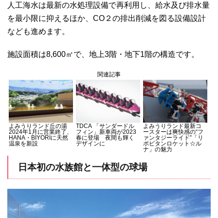
人工海水は最新の水処理設備で再利用し、給水及び排水量
を最小限に抑えるほか、CO２の排出削減を図る設備設計
なども進めます。
施設面積は8,600㎡で、地上3階・地下1階の構造です。
関連記事
よみうりランド丘の湯
TDCA 「サンダードル
よみうりランド最新コ
2024年1月に営業終了、
フィン」新車両が2023
ースターは爽快感の“フ
HANA・BIYORIに天然
春に登場 夜間も輝く
ァンタジーライド”「リ
温泉を新設
デザインに
ポビタンロケット☆ル
ナ」の魅力
日本初の水族館と一体型の球場