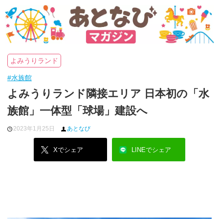
よみうりランド
#水族館
よみうりランド隣接エリア 日本初の「水
族館」一体型「球場」建設へ
2023年1月25日
あとなび
Xでシェア
LINEでシェア