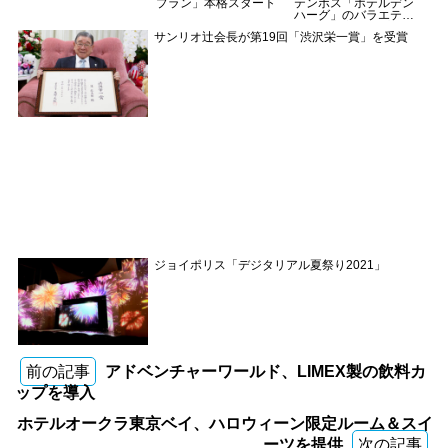
プラン」本格スタート
テンボス「ホテルデン
ハーグ」のバラエティ
豊かな客室タイプ
サンリオ辻会長が第19回「渋沢栄一賞」を受賞
ジョイポリス「デジタリアル夏祭り2021」
前の記事
アドベンチャーワールド、LIMEX製の飲料カ
ップを導入
ホテルオークラ東京ベイ、ハロウィーン限定ルーム＆スイ
ーツを提供
次の記事