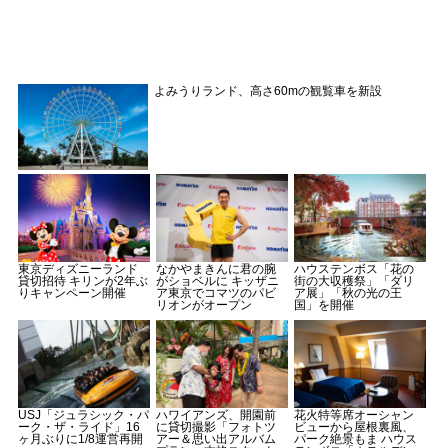
よみうりランド、高さ60mの観覧車を新設
東京ディズニーランド
なかやまきんに君の腕
ハウステンボス「花の
貸切招待 キリンが2年ぶ
がショベルに キッザニ
街の大収穫祭」「ダリ
りキャンペーン開催
ア東京でコマツのパビ
ア展」「秋の光の王
リオンがオープン
国」を開催
USJ「ジュラシック・パ
ハワイアンズ、開園前
花火特等席オーシャン
ーク・ザ・ライド」16
に貸切撮影「フォトツ
ビューから屋根裏風、
ヶ月ぶりに1/8運営再開
アー＆思い出アルバム
パーク絶景もま ハウス