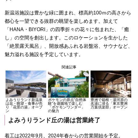
新温浴施設は豊かな緑に囲まれ、標高約100ｍの高さから
都心を一望できる抜群の眺望を楽しめます。加えて
「HANA・BIYORI」の四季折々の花々に包まれた、「癒
し」の空間を創出します。このロケーションを生かした
「絶景露天風呂」、開放感あふれる岩盤浴、サウナなど、
魅力溢れる施設を予定しています。
関連記事
よみうりランド新温泉
ポケモンの原点“自然体
豊洲で箱根・湯河原の
は花・眺望・食事が売
験”を遊園地で楽しむ
名湯に浸る「東京豊洲
り「花景の湯」オープ
「ポケモンワンダー」
万葉倶楽部」オープン
ン
の魅力
よみうりランド丘の湯は営業終了
着工は2022年9月、2024年春からの営業開始を予定。