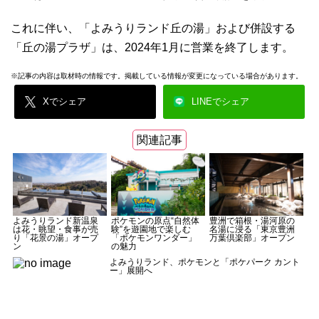
これに伴い、「よみうりランド丘の湯」および併設する
「丘の湯プラザ」は、2024年1月に営業を終了します。
※記事の内容は取材時の情報です。掲載している情報が変更になっている場合があります。
Xでシェア
LINEでシェア
関連記事
よみうりランド新温泉
ポケモンの原点“自然体
豊洲で箱根・湯河原の
は花・眺望・食事が売
験”を遊園地で楽しむ
名湯に浸る「東京豊洲
り「花景の湯」オープ
「ポケモンワンダー」
万葉倶楽部」オープン
ン
の魅力
よみうりランド、ポケモンと「ポケパーク カント
ー」展開へ