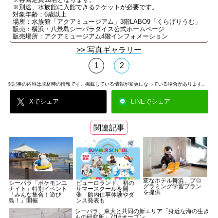
※別途、水族館に入館できるチケットが必要です。
対象年齢：6歳以上
場所：水族館「アクアミュージアム」3階LABO9「くらげりうむ」
販売：横浜・八景島シーパラダイス公式ホームページ
販売場所：アクアミュージアム4階インフォメーション
>> 写真ギャラリー
1
2
※記事の内容は取材時の情報です。掲載している情報が変更になっている場合があります。
Xでシェア
LINEでシェア
関連記事
変なホテル舞浜、プロ
シーパラ「ポケモンユ
ピューロランド、初の
グラミング学習プラン
ナイト」特別イベント
サマースクールを開
を提供
「みんな集合！遊び
催 館内仕事体験やダ
島！」開催
ンス発表も
シーパラ、東大と共同の新エリア「身近な海の生き
もの研究所」7/16オープン