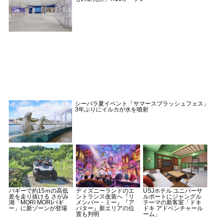
シーパラ夏イベント「サマースプラッシュフェス」
3年ぶりにイルカが水を噴射
バギーで約15ｍの高低
ディズニーランドのエ
USJホテル ユニバーサ
差を走り抜ける さがみ
ントランス改装へ『リ
ルポートにジャングル
湖「MORI MORIバギ
メンバー・ミー』『ア
テーマの新客室「ドキ
ー」に新ゾーンが登場
バター』新エリアの位
ドキ アドベンチャール
置も判明
ーム」