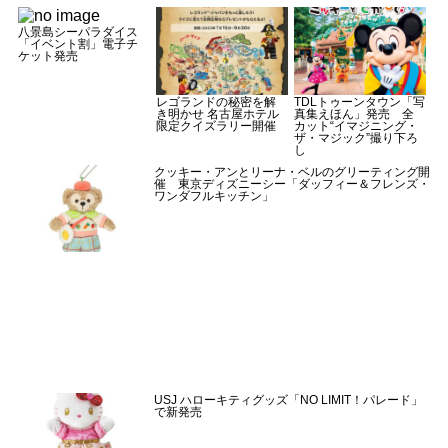
八景島シーパラダイス
「イベント割」電子チ
ケット発売
レゴランドの秘密を解
TDLトゥーンタウン「写
き明かせ 名古屋ホテル
真集えほん」発売 全
限定クイズラリー開催
カット“イマジニング・
ザ・マジック”撮り下ろ
し
クッキー・アンとリーナ・ベルのグリーティング開
催 東京ディズニーシー「ダッフィー＆フレンズ・
ワンダフルキッチン」
USJ ハローキティグッズ「NO LIMIT！パレード」
で新発売