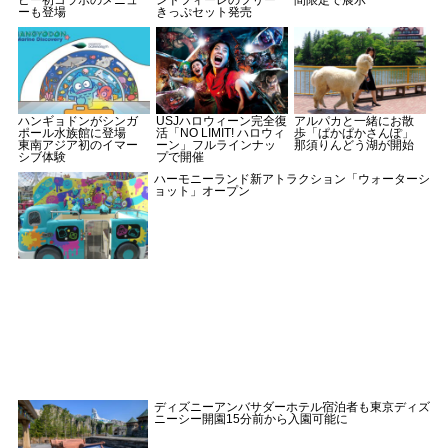
ーも登場
きっぷセット発売
ハンギョドンがシンガ
USJハロウィーン完全復
アルパカと一緒にお散
ポール水族館に登場
活「NO LIMIT! ハロウィ
歩「ぱかぱかさんぽ」
東南アジア初のイマー
ーン」フルラインナッ
那須りんどう湖が開始
シブ体験
プで開催
ハーモニーランド新アトラクション「ウォーターシ
ョット」オープン
ディズニーアンバサダーホテル宿泊者も東京ディズ
ニーシー開園15分前から入園可能に