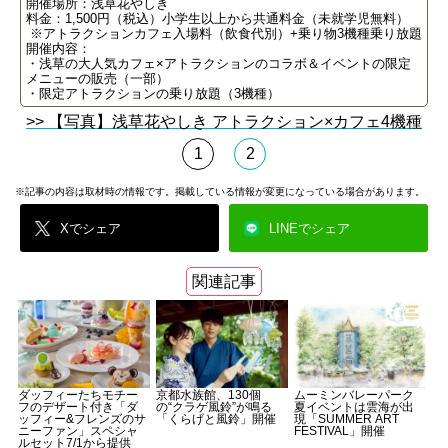
開催場所：浅草花やしき
料金：1,500円（税込）小学生以上から共通料金（未就学児無料）
※アトラクションカフェ入場料（飲食代別）+乗り物3機種乗り放題
開催内容：
・浅草の大人気カフェ×アトラクションのコラボ＆イベントの限定
メニューの販売（一部）
・限定アトラクションの乗り放題（3機種）
>> 【写真】浅草花やしき アトラクション×カフェ4機種
1
2
※記事の内容は取材時の情報です。掲載している情報が変更になっている場合があります。
Xでシェア
LINEでシェア
関連記事
ダッフィーたちモチー
京都水族館、130個
ムーミンバレーパーク
フのデザート付き「ダ
の“クラゲ風鈴”が鳴る
夏イベントは雲海が出
ッフィー&フレンズのサ
「くらげと風鈴」開催
現「SUMMER ART
ニーファン」スペシャ
FESTIVAL」開催
ルセット7/1から提供