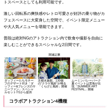
トスペースとしても利用可能です。
激しい回転系の爽快感やレトロ可愛さが好評の乗り物がカ
フェスペースに大変身した空間で、イベント限定メニュー
や大人気メニューを堪能できます。
普段は絶対NGのアトラクション内で飲食や撮影を自由に
楽しむことができるスペシャルな2日間です。
関連記事
ダッフィーたちモチー
京都水族館、130個
ムーミンバレーパーク
フのデザート付き「ダ
の“クラゲ風鈴”が鳴る
夏イベントは雲海が出
ッフィー&フレンズのサ
「くらげと風鈴」開催
現「SUMMER ART
ニーファン」スペシャ
FESTIVAL」開催
ルセット7/1から提供
コラボアトラクション4機種