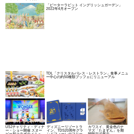
「ピーターラビット イングリッシュガーデン」
2022年4月オープン
TDL「クリスタルパレス・レストラン」食事メニュ
ー中心の約50種類ブッフェにリニューアル
USJチャリティ・ディナ
ディズニーリゾートラ
カワスイ、黄金色のナ
ー・ショー開催 スヌー
イン、TDS20周年グラ
マズ「たまずん」を期
ピー初コラボのメニュ
ンドフィーレのフリー
間限定で展示