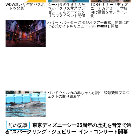
WDW新たな年間パスポ
シーパラの生きものた
TDRセミナー「ディズ
ートを発表
ちが「クリスマスプレ
ニーアカデミー」学校
ゼント」をテーマにク
向け講義をオンライン
リスマスイベント開催
化
ハリー・ポッター スタジオツアー東京、開業に向
け公式サイトをリニューアル Twitterも開始
バンドウイルカの赤ちゃんが誕生 鯨類繁殖プロジ
ェクトの取り組みで
前の記事
東京ディズニーシー25周年の歴史を音楽で辿
る“スパークリング・ジュビリー”イン・コンサート開幕