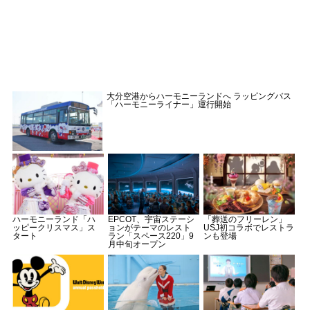
大分空港からハーモニーランドへ ラッピングバス
「ハーモニーライナー」運行開始
ハーモニーランド「ハ
EPCOT、宇宙ステーシ
「葬送のフリーレン」
ッピークリスマス」ス
ョンがテーマのレスト
USJ初コラボでレストラ
タート
ラン「スペース220」9
ンも登場
月中旬オープン