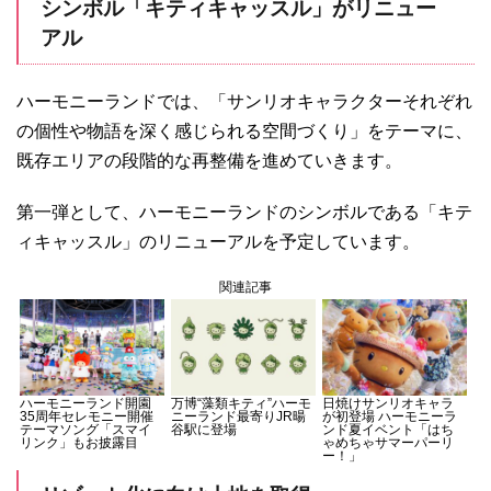
シンボル「キティキャッスル」がリニュー
アル
ハーモニーランドでは、「サンリオキャラクターそれぞれ
の個性や物語を深く感じられる空間づくり」をテーマに、
既存エリアの段階的な再整備を進めていきます。
第一弾として、ハーモニーランドのシンボルである「キテ
ィキャッスル」のリニューアルを予定しています。
関連記事
ハーモニーランド開園
万博“藻類キティ”ハーモ
日焼けサンリオキャラ
35周年セレモニー開催
ニーランド最寄りJR暘
が初登場 ハーモニーラ
テーマソング「スマイ
谷駅に登場
ンド夏イベント「はち
リンク」もお披露目
ゃめちゃサマーパーリ
ー！」