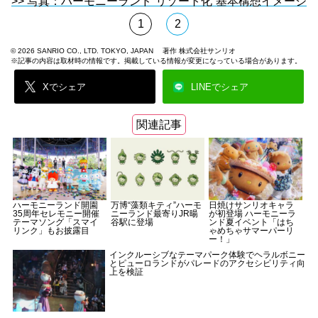
>> 写真：ハーモニーランド“リゾート化”基本構想イメージ
1
2
© 2026 SANRIO CO., LTD. TOKYO, JAPAN 著作 株式会社サンリオ
※記事の内容は取材時の情報です。掲載している情報が変更になっている場合があります。
Xでシェア
LINEでシェア
関連記事
ハーモニーランド開園
万博“藻類キティ”ハーモ
日焼けサンリオキャラ
35周年セレモニー開催
ニーランド最寄りJR暘
が初登場 ハーモニーラ
テーマソング「スマイ
谷駅に登場
ンド夏イベント「はち
リンク」もお披露目
ゃめちゃサマーパーリ
ー！」
インクルーシブなテーマパーク体験でヘラルボニー
とピューロランドがパレードのアクセシビリティ向
上を検証