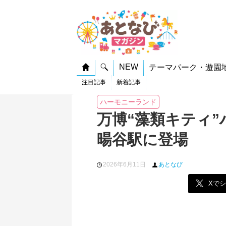
NEW
テーマパーク・遊園
注目記事
新着記事
ハーモニーランド
万博“藻類キティ”
暘谷駅に登場
2026年6月11日
あとなび
Xで