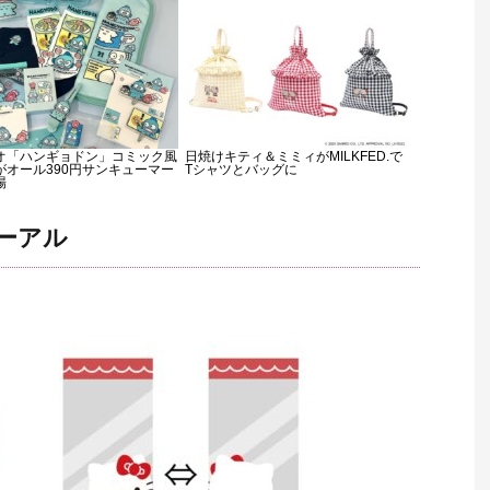
オ「ハンギョドン」コミック風
日焼けキティ＆ミミィがMILKFED.で
がオール390円サンキューマー
Tシャツとバッグに
場
ーアル