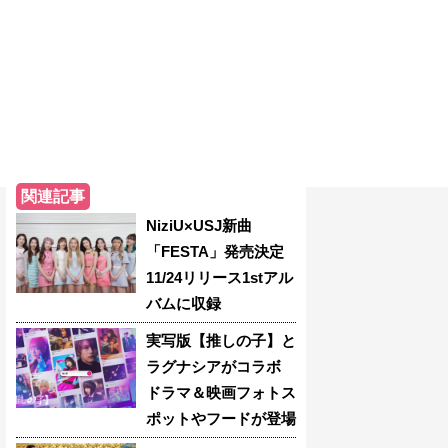
関連記事
NiziU×USJ新曲
「FESTA」発売決定
11/24リリース1stアル
バムに収録
実写版【推しの子】と
ラグナシアがコラボ
ドラマ＆映画フォトス
ポットやフードが登場