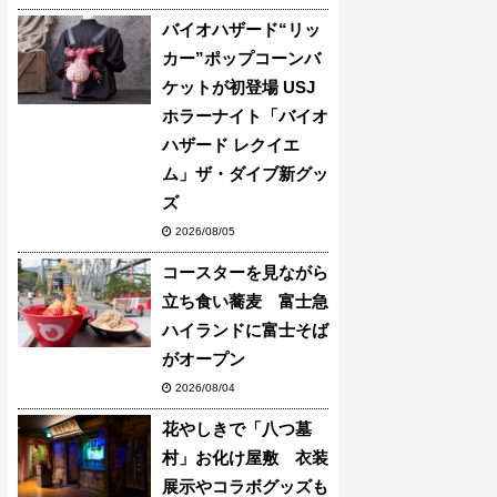
バイオハザード“リッ
カー”ポップコーンバ
ケットが初登場 USJ
ホラーナイト「バイオ
ハザード レクイエ
ム」ザ・ダイブ新グッ
ズ
2026/08/05
コースターを見ながら
立ち食い蕎麦 富士急
ハイランドに富士そば
がオープン
2026/08/04
花やしきで「八つ墓
村」お化け屋敷 衣装
展示やコラボグッズも