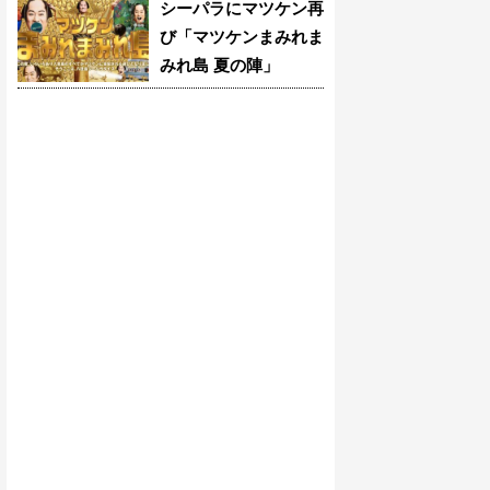
シーパラにマツケン再
び「マツケンまみれま
みれ島 夏の陣」