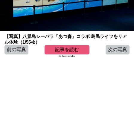
【写真】八景島シーパラ「あつ森」コラボ 島民ライフをリア
ル体験（1/55枚）
前の写真
記事を読む
次の写真
© Nintendo