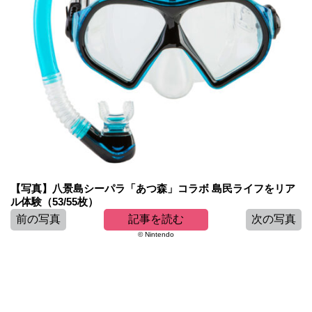
【写真】八景島シーパラ「あつ森」コラボ 島民ライフをリア
ル体験（53/55枚）
前の写真
記事を読む
次の写真
© Nintendo