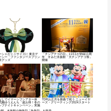
ーシャがミニサイズに 東京デ
「チンアナゴの日」11/11が登録11周
ーシー「ファンタジースプリン
年 すみだ水族館「大チンアナゴ祭」
新グッズ
開催
なしでイマーシブシアター体
TDRお正月を新曲で祝う ニューイヤ
武園ゆうえんち「超お得！冬の
ーズ・グリーティング2024スタート
シブナイトキャンペーン」実施
族館、水族館の御朱印「魚朱印」を販売