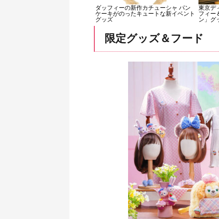
ダッフィーの新作カチューシャ パン
東京デ
ケーキがのったキュートな新イベント
フィー
グッズ
ン」グ
限定グッズ＆フード