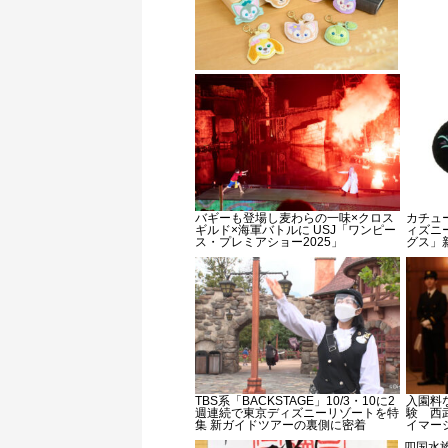
バギーも登場し麦わらの一味×クロス
カチュ
ギルド×海軍バトルに USJ「ワンピー
ィズニ
ス・プレミアショー2025」
グス」
TBS系「BACKSTAGE」10/3・10に2
入園料
週連続で東京ディズニーリゾートを特
験 西
集 新ガイドツアーの裏側に密着
イマー
四国水