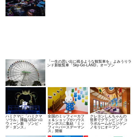
「一生の思い出に残るような観覧車を」よみうりラ
ンド新観覧車「Sky-Go-LAND」オープン
ハミクマに「ハミクマ
全国のミッフィーカフ
クレヨンしんちゃんの
ソウル」降臨 USJハロ
ェ＆ショップがハウス
世界でグランピング コ
ウィーン新「ゾンビ・
テンボスに集結「ミッ
ラボルームがニジゲン
デ・ダンス」
フィーバースデーマン
ノモリにオープン
ス」開催