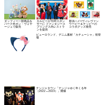
ダッフィー一部商品を
カルビーがTDRスポン
那須ハイ×ヴィレヴァン
パーク外ボン・ヴォヤ
サーに ファンタジース
ウーピー＆ナッピーの
ージュで販売
プリングス内レストラ
コラボグッズ発売
ンを提供
ピューロランド、デニム素材「カチューシャ」初登
場
ナンジャタウン「ナンジャゆく年くる年
（2022→2023）」開催