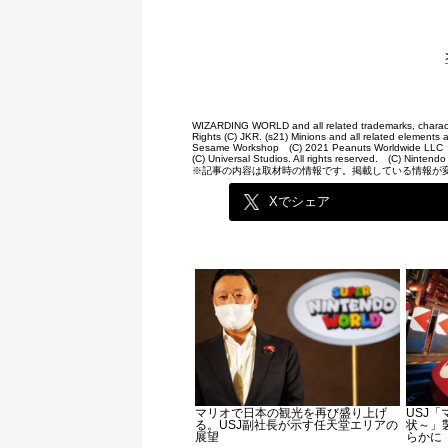
WIZARDING WORLD and all related trademarks, characte
Rights (C) JKR. (s21) Minions and all related elements 
Sesame Workshop (C) 2021 Peanuts Worldwide LLC TM 
(C) Universal Studios. All rights reserved. (C) Nintendo
※記事の内容は取材時の情報です。掲載している情報が
Xでシェア
マリオで日本の観光を再び盛り上げ
USJ
る。USJ副社長が示す任天堂エリアの
状～」
展望
らかに