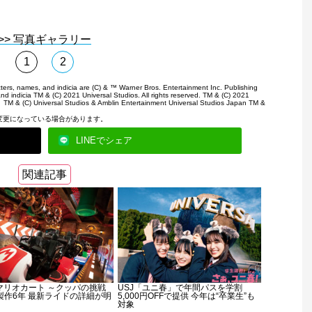
>> 写真ギャラリー
1
2
rs, names, and indicia are (C) & ™ Warner Bros. Entertainment Inc. Publishing
and indicia TM & (C) 2021 Universal Studios. All rights reserved. TM & (C) 2021
& (C) Universal Studios & Amblin Entertainment Universal Studios Japan TM &
変更になっている場合があります。
LINEでシェア
関連記事
「マリオカート ～クッパの挑戦
USJ「ユニ春」で年間パスを学割
製作6年 最新ライドの詳細が明
5,000円OFFで提供 今年は“卒業生”も
対象