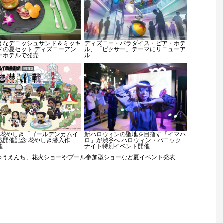
うなデニッシュサンド＆ミッキ
ディズニー・パラダイス・ピア・ホテ
ドの夏セット ディズニーアン
ル、「ピクサー」テーマにリニューア
ーホテルで発売
ル
×花やしき「ゴールデンカムイ
新ハロウィンの聖地を目指す「イマハ
戯開催記念 花やしき潜入作
ロ」が渋谷へ ハロウィン・パニック
催
ナイト特別イベント開催
ゆうえんち、花火ショーやプール参加型ショーなど夏イベント発表