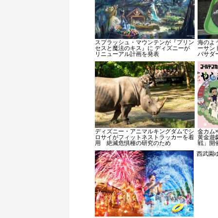
スプラッシュ・マウンテンが『プリン
海のよ
セスと魔法のキス』に ディズニーが
ーサン
リニューアル計画を発表
バサダ
ディズニー・アニマルキングダムでシ
金カム
ロサイがフィットネストラッカーを着
黄金遊
用 絶滅危惧種の研究のため
戦」開
西武園