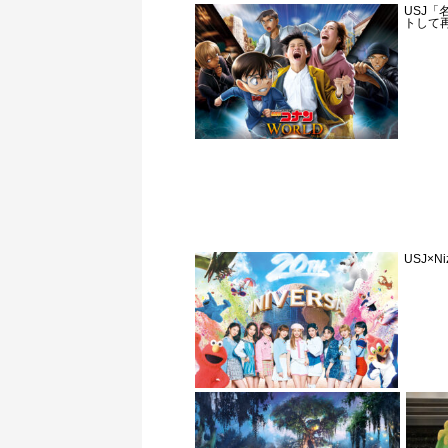
USJ「
トして
USJ×