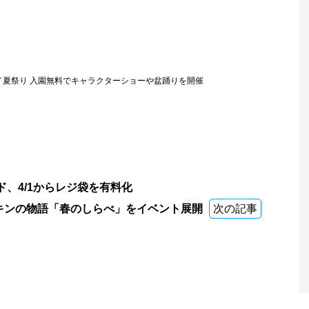
イ夏祭り 入園無料でキャラクターショーや盆踊りを開催
、4/1からレジ袋を有料化
キンの物語「春のしらべ」をイベント展開
次の記事