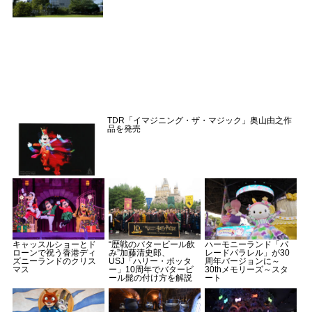
TDR「イマジニング・ザ・マジック」奥山由之作
品を発売
キャッスルショーとド
“歴戦のバタービール飲
ハーモニーランド「パ
ローンで祝う香港ディ
み”加藤清史郎、
レードパラレル」が30
ズニーランドのクリス
USJ「ハリー・ポッタ
周年バージョンに～
マス
ー」10周年でバタービ
30thメモリーズ～スタ
ール髭の付け方を解説
ート