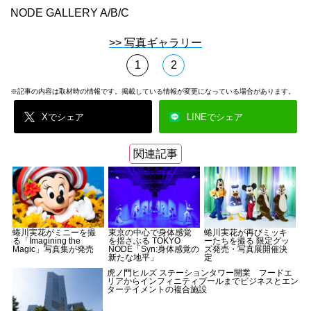
NODE GALLERY A/B/C
>> 写真ギャラリー
1
2
※記事の内容は取材時の情報です。掲載している情報が変更になっている場合があります。
Xでシェア
LINEでシェア
関連記事
蜷川実花がミニーを撮
東京の中心で身体感覚
蜷川実花が再びミッキ
る「Imagining the
を揺さぶる TOKYO
ーたちを撮る 限定グッ
Magic」写真集が発売
NODE「Syn:身体感覚の
ズ発売・写真展開催決
新たな地平」
定
⻁ノ門ヒルズ ステーションタワー開業 フードエ
リアからインフィニティプールまでビジネスとエン
ターテイメントの複合施設