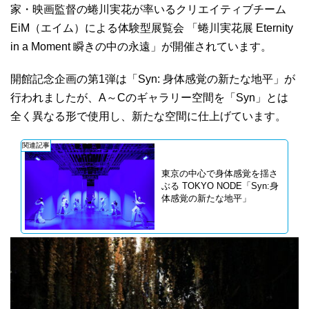
家・映画監督の蜷川実花が率いるクリエイティブチーム
EiM（エイム）による体験型展覧会 「蜷川実花展 Eternity
in a Moment 瞬きの中の永遠」が開催されています。
開館記念企画の第1弾は「Syn: 身体感覚の新たな地平」が
行われましたが、A～Cのギャラリー空間を「Syn」とは
全く異なる形で使用し、新たな空間に仕上げています。
関連記事
東京の中心で身体感覚を揺さ
ぶる TOKYO NODE「Syn:身
体感覚の新たな地平」