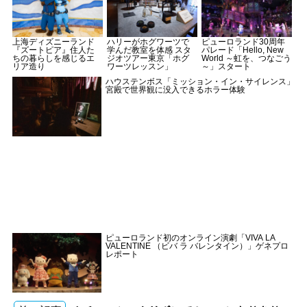
上海ディズニーランド
ハリーがホグワーツで
ピューロランド30周年
『ズートピア』住人た
学んだ教室を体感 スタ
パレード「Hello, New
ちの暮らしを感じるエ
ジオツアー東京「ホグ
World ～虹を、つなごう
リア造り
ワーツレッスン」
～」スタート
ハウステンボス「ミッション・イン・サイレンス」
宮殿で世界観に没入できるホラー体験
ピューロランド初のオンライン演劇「VIVA LA
VALENTINE （ビバ ラ バレンタイン）」ゲネプロ
レポート