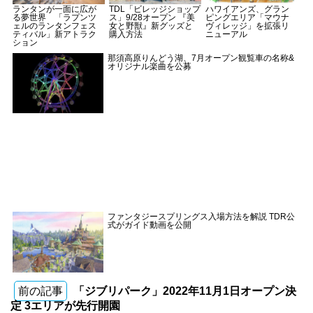
ランタンが一面に広が
TDL「ビレッジショップ
ハワイアンズ、グラン
る夢世界 「ラプンツ
ス」9/28オープン 『美
ピングエリア「マウナ
ェルのランタンフェス
女と野獣』新グッズと
ヴィレッジ」を拡張リ
ティバル」新アトラク
購入方法
ニューアル
ション
那須高原りんどう湖、7月オープン観覧車の名称&
オリジナル楽曲を公募
ファンタジースプリングス入場方法を解説 TDR公
式がガイド動画を公開
前の記事
「ジブリパーク」2022年11月1日オープン決
定 3エリアが先行開園