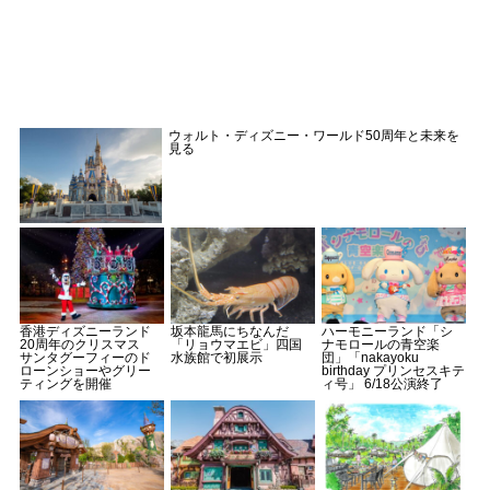
ウォルト・ディズニー・ワールド50周年と未来を
見る
香港ディズニーランド
坂本龍馬にちなんだ
ハーモニーランド「シ
20周年のクリスマス
「リョウマエビ」四国
ナモロールの青空楽
サンタグーフィーのド
水族館で初展示
団」「nakayoku
ローンショーやグリー
birthday プリンセスキテ
ティングを開催
ィ号」 6/18公演終了