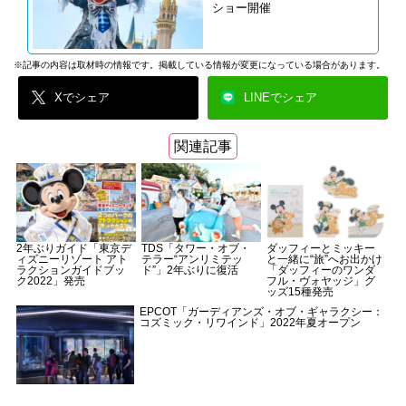
ショー開催
※記事の内容は取材時の情報です。掲載している情報が変更になっている場合があります。
Xでシェア
LINEでシェア
関連記事
2年ぶりガイド「東京デ
TDS「タワー・オブ・
ダッフィーとミッキー
ィズニーリゾート アト
テラー“アンリミテッ
と一緒に“旅”へお出かけ
ラクションガイドブッ
ド”」2年ぶりに復活
「ダッフィーのワンダ
ク2022」発売
フル・ヴォヤッジ」グ
ッズ15種発売
EPCOT「ガーディアンズ・オブ・ギャラクシー：
コズミック・リワインド」2022年夏オープン