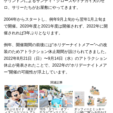
ケリントンによるサンディ・クローズやトナカイ犬のゼ
ロ、サリーたちがお屋敷にやってきます。
2004年からスタートし、例年9月上旬から翌年1月上旬ま
で開催。2020年度と2021年度は開催されず、2022年に開
催されれば3年ぶりとなります。
例年、開催期間の前後には“ホリデーナイトメアー”への改
装のためアトラクション休止期間が設けられてきました。
2022年8月21日（日）〜9月14日（水）のアトラクション
休止が発表されたことで、2022年の“ホリデーナイトメア
ー”開催の可能性が浮上しています。
関連記事
2年ぶりガイド「東京デ
TDS「タワー・オブ・
ダッフィーとミッキー
ィズニーリゾート アト
テラー“アンリミテッ
と一緒に“旅”へお出かけ