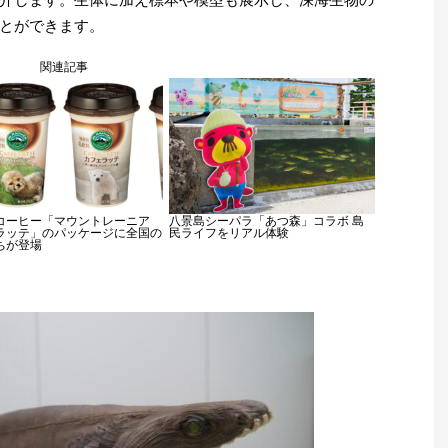
とができます。
関連記事
コーヒー「マウントレーニア
八景島シーパラ「あつ森」コラボ 島
ラッテ」のパッケージに全国の
民ライフをリアル体験
ちが登場