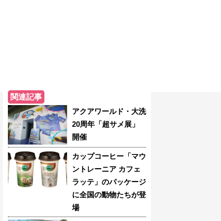
関連記事
アクアワールド・大洗
20周年「超サメ展」
開催
カップコーヒー「マウ
ントレーニア カフェ
ラッテ」のパッケージ
に全国の動物たちが登
場