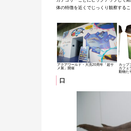
体の特徴を近くでじっくり観察するこ
アクアワールド・大洗20周年「超サ
カップ
メ展」開催
カフェ
動物た
口