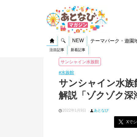
NEW
テーマパーク・遊園
注目記事
新着記事
サンシャイン水族館
#水族館
サンシャイン水族
解説「ゾクゾク深海
2022年1月9日
あとなび
Xで