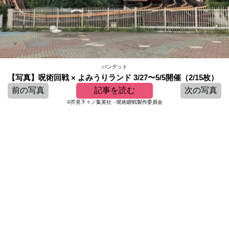
バンデット
【写真】呪術回戦 × よみうりランド 3/27〜5/5開催（2/15枚）
前の写真
記事を読む
次の写真
©芥見下々／集英社・呪術廻戦製作委員会