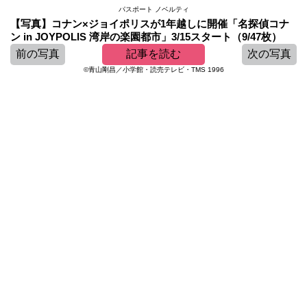
パスポート ノベルティ
【写真】コナン×ジョイポリスが1年越しに開催「名探偵コナ
ン in JOYPOLIS 湾岸の楽園都市」3/15スタート（9/47枚）
前の写真
記事を読む
次の写真
©青山剛昌／小学館・読売テレビ・TMS 1996