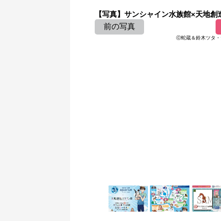
【写真】サンシャイン水族館×天地創造
前の写真
ⓒ蛇蔵＆鈴木ツタ・