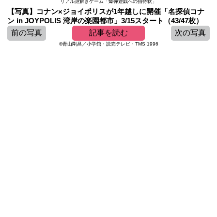
リアル謎解きゲーム「爆弾遊戯への招待状」
【写真】コナン×ジョイポリスが1年越しに開催「名探偵コナ
ン in JOYPOLIS 湾岸の楽園都市」3/15スタート（43/47枚）
前の写真
記事を読む
次の写真
©青山剛昌／小学館・読売テレビ・TMS 1996