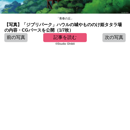
「青春の丘」
【写真】「ジブリパーク」ハウルの城やもののけ姫タタラ場
の内容・CGパースを公開（1/7枚）
前の写真
記事を読む
次の写真
©Studio Ghibli