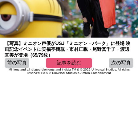
【写真】ミニオン声優がUSJ「ミニオン・パーク」に登場 映
画記念イベントに笑福亭鶴瓶・市村正親・尾野真千子・渡辺
直美が登場（65/79枚）
前の写真
記事を読む
次の写真
Minions and all related elements and indicia TM & © 2022 Universal Studios. All rights
reserved.TM & © Universal Studios & Amblin Entertainment