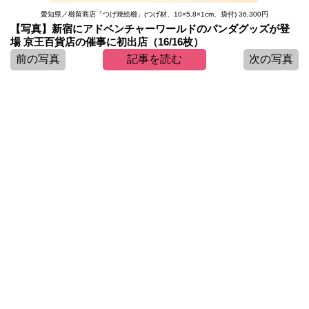
愛知県／櫛留商店「つげ焼絵櫛」(つげ材、10×5.8×1cm、袋付) 36,300円
【写真】新宿にアドベンチャーワールドのパンダグッズが登
場 京王百貨店の催事に初出店（16/16枚）
前の写真
記事を読む
次の写真