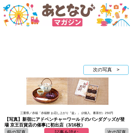
次の写真 >
三重県／赤福「赤福餅 お召し上がり『盆』」 (2個入、番茶付）250円
【写真】新宿にアドベンチャーワールドのパンダグッズが登
場 京王百貨店の催事に初出店（3/16枚）
前の写真
記事を読む
次の写真