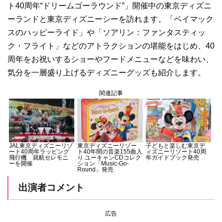
ト40周年“ドリームゴーラウンド”」開催中の東京ディズニ
ーランドと東京ディズニーシーを訪れます。「ベイマック
スのハッピーライド」や「ソアリン：ファンタスティッ
ク・フライト」などのアトラクションの堪能をはじめ、40
周年をお祝いするショーやフードメニューなどを味わい、
気分を一層盛り上げるディズニーグッズも紹介します。
関連記事
JAL東京ディズニーリゾ
東京ディズニーリゾー
子どもと楽しむ東京デ
ート40周年ラッピング
ト40年間の音楽155曲入
ィズニーリゾート40周
飛行機 就航セレモニ
り ユーキャンCDコレク
年ガイドブック発売
ーを開催
ション「Music-Go-
Round」発売
出演者コメント
広告