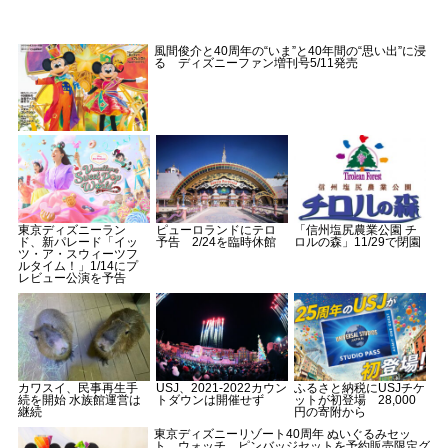
風間俊介と40周年の“いま”と40年間の“思い出”に浸
る ディズニーファン増刊号5/11発売
東京ディズニーラン
ピューロランドにテロ
「信州塩尻農業公園 チ
ド、新パレード「イッ
予告 2/24を臨時休館
ロルの森」11/29で閉園
ツ・ア・スウィーツフ
ルタイム！」1/14にプ
レビュー公演を予告
カワスイ、民事再生手
USJ、2021-2022カウン
ふるさと納税にUSJチケ
続を開始 水族館運営は
トダウンは開催せず
ットが初登場 28,000
継続
円の寄附から
東京ディズニーリゾート40周年 ぬいぐるみセッ
ト、ウォッチ、ピンバッジセットを予約販売限定グ