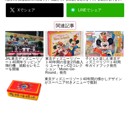
Xでシェア
LINEでシェア
関連記事
JAL東京ディズニーリゾ
東京ディズニーリゾー
子どもと楽しむ東京デ
ート40周年ラッピング
ト40年間の音楽155曲入
ィズニーリゾート40周
飛行機 就航セレモニ
り ユーキャンCDコレク
年ガイドブック発売
ーを開催
ション「Music-Go-
Round」発売
東京ディズニーリゾート40年間の懐かしデザイン
がスーベニア付きメニューで復刻