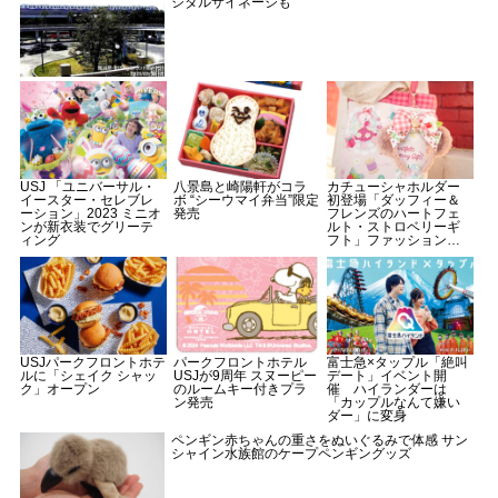
ジタルサイネージも
USJ 「ユニバーサル・
八景島と崎陽軒がコラ
カチューシャホルダー
イースター・セレブレ
ボ “シーウマイ弁当”限定
初登場「ダッフィー＆
ーション」2023 ミニオ
発売
フレンズのハートフェ
ンが新衣装でグリーテ
ルト・ストロベリーギ
ィング
フト」ファッショング
ッズ
USJパークフロントホテ
パークフロントホテル
富士急×タップル「絶叫
ルに「シェイク シャッ
USJが9周年 スヌーピー
デート」イベント開
ク」オープン
のルームキー付きプラ
催 ハイランダーは
ン発売
「カップルなんて嫌い
ダー」に変身
ペンギン赤ちゃんの重さをぬいぐるみで体感 サン
シャイン水族館のケープペンギングッズ