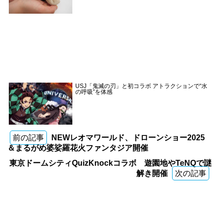
USJ「鬼滅の刃」と初コラボ アトラクションで“水
の呼吸”を体感
前の記事
NEWレオマワールド、ドローンショー2025
＆まるがめ婆娑羅花火ファンタジア開催
東京ドームシティQuizKnockコラボ 遊園地やTeNQで謎
解き開催
次の記事