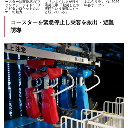
ースターは爽快感の“フ
マリンふくしまが行う
よみうりランドに2026
ァンタジーライド”「リ
震災伝承 「被災した水
年春オープン
ポビタンロケット☆ル
族館という認識はずっ
ナ」の魅力
と続いている」
コースターを緊急停止し乗客を救出・避難
誘導