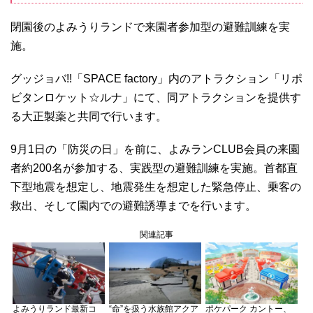
閉園後のよみうりランドで来園者参加型の避難訓練を実
施。
グッジョバ!!「SPACE factory」内のアトラクション「リポ
ビタンロケット☆ルナ」にて、同アトラクションを提供す
る大正製薬と共同で行います。
9月1日の「防災の日」を前に、よみランCLUB会員の来園
者約200名が参加する、実践型の避難訓練を実施。首都直
下型地震を想定し、地震発生を想定した緊急停止、乗客の
救出、そして園内での避難誘導までを行います。
関連記事
よみうりランド最新コ
“命”を扱う水族館アクア
ポケパーク カントー、