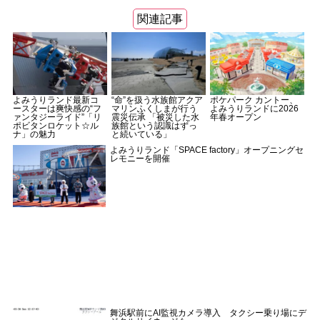
関連記事
よみうりランド最新コ
“命”を扱う水族館アクア
ポケパーク カントー、
ースターは爽快感の“フ
マリンふくしまが行う
よみうりランドに2026
ァンタジーライド”「リ
震災伝承 「被災した水
年春オープン
ポビタンロケット☆ル
族館という認識はずっ
ナ」の魅力
と続いている」
よみうりランド「SPACE factory」オープニングセ
レモニーを開催
舞浜駅前にAI監視カメラ導入 タクシー乗り場にデ