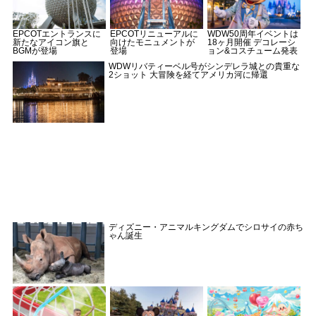
EPCOTエントランスに
EPCOTリニューアルに
WDW50周年イベントは
新たなアイコン旗と
向けたモニュメントが
18ヶ月開催 デコレーシ
BGMが登場
登場
ョン&コスチューム発表
WDWリバティーベル号がシンデレラ城との貴重な
2ショット 大冒険を経てアメリカ河に帰還
ディズニー・アニマルキングダムでシロサイの赤ち
ゃん誕生