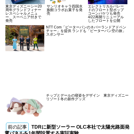
東京ディズニーシー20
サンリオキャラ四国水
エレクトリカルパレー
周年グランドフィナー
族館コラボお菓子を発
ドのフロート型ポップ
レスペシャルメニュ
売
コーンバケツも発売
ー、スーベニア付きで
4/22再開リニューアル
発売
したフロートを公開
NTT Com「ピーターパンのネバーランドアドベン
チャー」を提供 ランドも「ピーターパン空の旅」
スポンサー
チップとデールの寝姿をデザイン 東京ディズニー
リゾート冬の新作グッズ
前の記事
TDRに新型ソーラー OLC本社で太陽光路面発
電パネルを1年間設置する実証実験