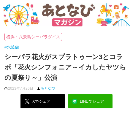
横浜・八景島シーパラダイス
#水族館
シーパラ花火がスプラトゥーン3とコラ
ボ「花火シンフォニア～イカしたヤツら
の夏祭り～」公演
2023年7月26日
あとなび
Xでシェア
LINEでシェア