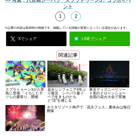
>> 写真：八景島シーパラ「スプラトゥーン3」コラボイベ
ント
1
2
※記事の内容は取材時の情報です。掲載している情報が変更になっている場合があります。
Xでシェア
LINEでシェア
関連記事
スプラトゥーン3が八景
花火シンフォニア4年ぶ
東京ディズニーリゾー
島に登場 「イカしたヤ
り復活 シーパラ夏イ
ト初のドローンショー
ツらの夏祭り」開催
ベで生きものたち
全国の花火大会で実施
と“涼”を感じる
ネスタリゾート神戸で「花火フェス」夏休みは毎日
開催