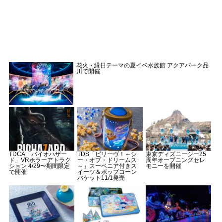
花火・縁日テーマの夏イベ水族館 アクアパーク品
川で開催
TDCA「バイオハザー
TDS「ビリーヴ！～シ
東京ディズニーシー25
ド」VRホラーアトラク
ー・オブ・ドリームス
周年オープニングセレ
ション 4/29〜期間限定
～」スーベニア付きス
モニーを開催
で開催
イーツ＆ポップコーン
バケット11/1発売