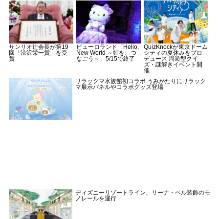
サンリオ辻会長が第19
ピューロランド「Hello,
QuizKnockが東京ドーム
回「渋沢栄一賞」を受
New World ～虹を、つ
シティの夏休みをプロ
賞
なごう～」5/15で終了
デュース 周遊型クイ
ズ・謎解きイベント開
催
リラックマ水族館初コラボ うみがたりにリラック
マ展示パネルやコラボグッズ登場
ディズニーリゾートライン、リーナ・ベル装飾のモ
ノレールを運行