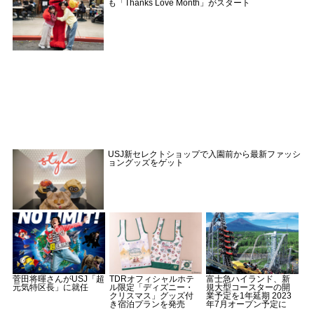
も「Thanks Love Month」がスタート
USJ新セレクトショップで入園前から最新ファッシ
ョングッズをゲット
菅田将暉さんがUSJ「超
TDRオフィシャルホテ
富士急ハイランド、新
元気特区長」に就任
ル限定「ディズニー・
規大型コースターの開
クリスマス」グッズ付
業予定を1年延期 2023
き宿泊プランを発売
年7月オープン予定に