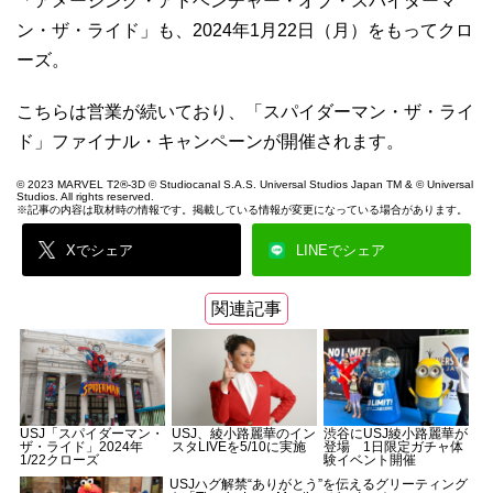
「アメージング・アドベンチャー・オブ・スパイダーマ
ン・ザ・ライド」も、2024年1月22日（月）をもってクロ
ーズ。
こちらは営業が続いており、「スパイダーマン・ザ・ライ
ド」ファイナル・キャンペーンが開催されます。
© 2023 MARVEL T2®-3D © Studiocanal S.A.S. Universal Studios Japan TM & © Universal
Studios. All rights reserved.
※記事の内容は取材時の情報です。掲載している情報が変更になっている場合があります。
Xでシェア
LINEでシェア
関連記事
USJ「スパイダーマン・
USJ、綾小路麗華のイン
渋谷にUSJ綾小路麗華が
ザ・ライド」2024年
スタLIVEを5/10に実施
登場 1日限定ガチャ体
1/22クローズ
験イベント開催
USJハグ解禁“ありがとう”を伝えるグリーティング