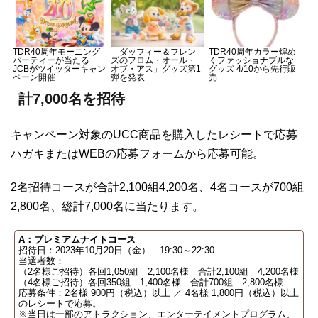
TDR40周年モーニング
「ダッフィー＆フレン
TDR40周年カラー煌め
パーティーが当たる
ズのフロム・オール・
くファッショナブルな
JCBがツイッターキャン
オブ・アス」グッズ第1
グッズ 4/10から先行販
ペーン開催
弾を発表
売
計7,000名を招待
キャンペーン対象のUCC商品を購入したレシートで応募
ハガキまたはWEBの応募フォームから応募可能。
2名招待コースが合計2,100組4,200名、4名コースが700組
2,800名、総計7,000名に当たります。
A：プレミアムナイトコース
招待日：2023年10月20日（金） 19:30～22:30
当選者数：
（2名様ご招待）各回1,050組 2,100名様 合計2,100組 4,200名様
（4名様ご招待）各回350組 1,400名様 合計700組 2,800名様
応募条件：2名様 900円（税込）以上 ／ 4名様 1,800円（税込）以上
のレシートで応募。
※当日は一部のアトラクション、エンターテイメントプログラム、