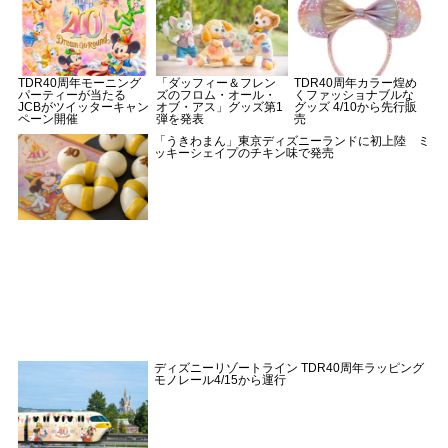
TDR40周年モーニング
「ダッフィー＆フレン
TDR40周年カラー煌め
パーティーが当たる
ズのフロム・オール・
くファッショナブルな
JCBがツイッターキャン
オブ・アス」グッズ第1
グッズ 4/10から先行販
ペーン開催
弾を発表
売
「うきわまん」東京ディズニーランドに初上陸 ミ
ッキーシェイプのチキン味で発売
ディズニーリゾートライン TDR40周年ラッピング
モノレール4/15から運行