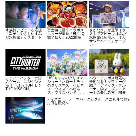
水族館デビューを応援
富士急に激辛コラボメ
さかなクンが直筆イラ
「親子にやさしいすみ
ニューが集結「FUJI-Q
ストでアピール すみだ
だ水族館」がスタート
激辛祭り」2022開幕
水族館に新展示「オガ
サワラベース」オープ
ン
シティーハンターの潜
USJキティのクリスマス
ハウステンボス所蔵の
入ゲーム ニジゲンノ
ショー「ハローキティ
美術品をミッフィーが
モリ「CITYHUNTER
のクリスマス・ハピネ
紹介「ディック・ブル
THE MISSION」
ス・ウィズ・ハピネ
ーナに学ぶモダン・ア
ス・ブラスバンド」公
ートの楽しみ方」開催
演
ディズニー、テーマパークとクルーズに10年で約9
兆円を投資へ