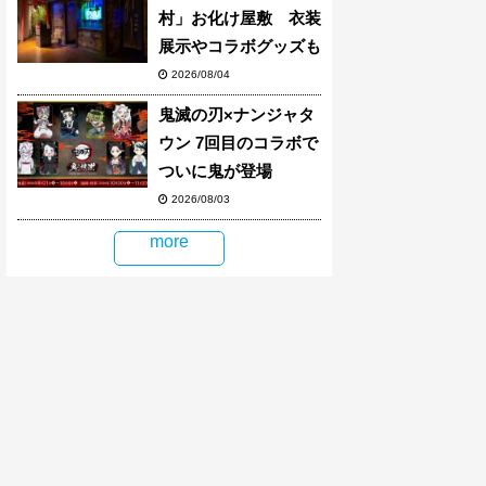
村」お化け屋敷 衣装
展示やコラボグッズも
2026/08/04
鬼滅の刃×ナンジャタ
ウン 7回目のコラボで
ついに鬼が登場
2026/08/03
more