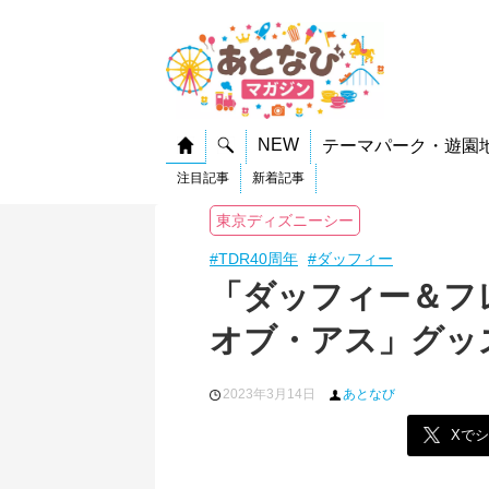
NEW
テーマパーク・遊園
注目記事
新着記事
東京ディズニーシー
#TDR40周年
#ダッフィー
「ダッフィー＆フ
オブ・アス」グッ
2023年3月14日
あとなび
Xで