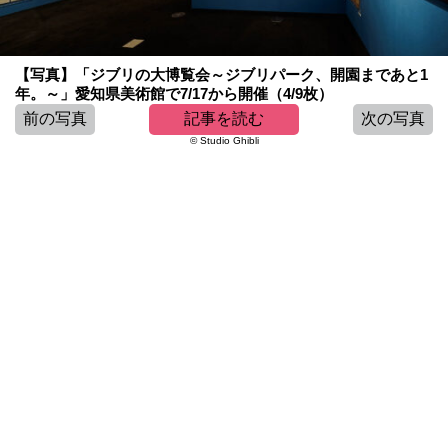
【写真】「ジブリの大博覧会～ジブリパーク、開園まであと1
年。～」愛知県美術館で7/17から開催（4/9枚）
前の写真
記事を読む
次の写真
© Studio Ghibli